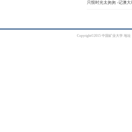
只恨时光太匆匆 -记澳
Copyright©2015 中国矿业大学 地