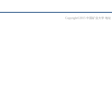
Copyright©2015 中国矿业大学 地