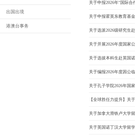
关于申报2026年“国际
出国出境
关于申报霍英东教育基金
港澳台事务
关于选派2026级研究
关于开展2026年度国
关于选拔本科生赴英国诺丁
关于编报2026年度因
关于孔子学院2026年
【全球胜任力提升】关于
关于加拿大滑铁卢大学
关于英国诺丁汉大学留